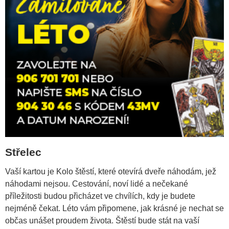
Střelec
Vaší kartou je Kolo štěstí, které otevírá dveře náhodám, jež
náhodami nejsou. Cestování, noví lidé a nečekané
příležitosti budou přicházet ve chvílích, kdy je budete
nejméně čekat. Léto vám připomene, jak krásné je nechat se
občas unášet proudem života. Štěstí bude stát na vaší