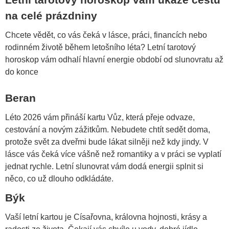
Letní tarotový horoskop vám ukáže cestu
na celé prázdniny
Chcete vědět, co vás čeká v lásce, práci, financích nebo
rodinném životě během letošního léta? Letní tarotový
horoskop vám odhalí hlavní energie období od slunovratu až
do konce
Beran
Léto 2026 vám přináší kartu Vůz, která přeje odvaze,
cestování a novým zážitkům. Nebudete chtít sedět doma,
protože svět za dveřmi bude lákat silněji než kdy jindy. V
lásce vás čeká více vášně než romantiky a v práci se vyplatí
jednat rychle. Letní slunovrat vám dodá energii splnit si
něco, co už dlouho odkládáte.
Býk
Vaší letní kartou je Císařovna, královna hojnosti, krásy a