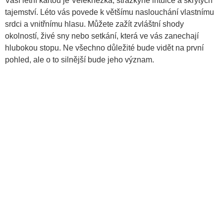
Vaší letní kartou je Velekněžka, strážkyně intuice a skrytých
tajemství. Léto vás povede k většímu naslouchání vlastnímu
srdci a vnitřnímu hlasu. Můžete zažít zvláštní shody
okolností, živé sny nebo setkání, která ve vás zanechají
hlubokou stopu. Ne všechno důležité bude vidět na první
pohled, ale o to silnější bude jeho význam.