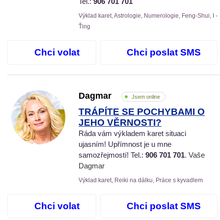
Tel.:
906 701 701
Výklad karet, Astrologie, Numerologie, Feng-Shui, I -
Ťing
Chci volat
Chci poslat SMS
Dagmar
Jsem online
TRÁPÍTE SE POCHYBAMI O
JEHO VĚRNOSTI?
Ráda vám výkladem karet situaci
ujasním! Upřímnost je u mne
samozřejmostí! Tel.:
906 701 701
. Vaše
Dagmar
Výklad karet, Reiki na dálku, Práce s kyvadlem
Chci volat
Chci poslat SMS