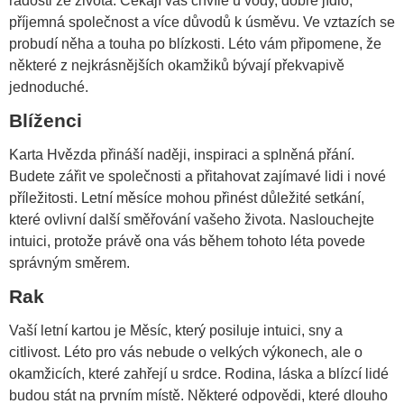
radosti ze života. Čekají vás chvíle u vody, dobré jídlo,
příjemná společnost a více důvodů k úsměvu. Ve vztazích se
probudí něha a touha po blízkosti. Léto vám připomene, že
některé z nejkrásnějších okamžiků bývají překvapivě
jednoduché.
Blíženci
Karta Hvězda přináší naději, inspiraci a splněná přání.
Budete zářit ve společnosti a přitahovat zajímavé lidi i nové
příležitosti. Letní měsíce mohou přinést důležité setkání,
které ovlivní další směřování vašeho života. Naslouchejte
intuici, protože právě ona vás během tohoto léta povede
správným směrem.
Rak
Vaší letní kartou je Měsíc, který posiluje intuici, sny a
citlivost. Léto pro vás nebude o velkých výkonech, ale o
okamžicích, které zahřejí u srdce. Rodina, láska a blízcí lidé
budou stát na prvním místě. Některé odpovědi, které dlouho