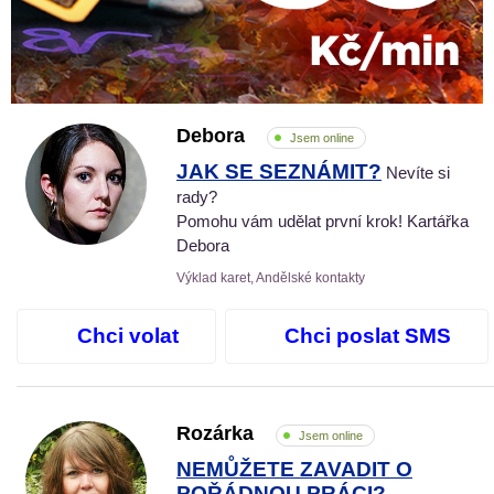
Debora
Jsem online
JAK SE SEZNÁMIT?
Nevíte si
rady?
Pomohu vám udělat první krok! Kartářka
Debora
Výklad karet, Andělské kontakty
Chci volat
Chci poslat SMS
Rozárka
Jsem online
NEMŮŽETE ZAVADIT O
POŘÁDNOU PRÁCI?