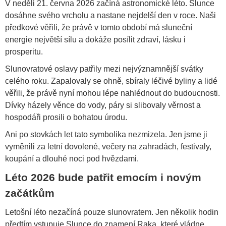
V neděli 21. června 2026 začíná astronomické léto. Slunce
dosáhne svého vrcholu a nastane nejdelší den v roce. Naši
předkové věřili, že právě v tomto období má sluneční
energie největší sílu a dokáže posílit zdraví, lásku i
prosperitu.
Slunovratové oslavy patřily mezi nejvýznamnější svátky
celého roku. Zapalovaly se ohně, sbíraly léčivé byliny a lidé
věřili, že právě nyní mohou lépe nahlédnout do budoucnosti.
Dívky házely věnce do vody, páry si slibovaly věrnost a
hospodáři prosili o bohatou úrodu.
Ani po stovkách let tato symbolika nezmizela. Jen jsme ji
vyměnili za letní dovolené, večery na zahradách, festivaly,
koupání a dlouhé noci pod hvězdami.
Léto 2026 bude patřit emocím i novým
začátkům
Letošní léto nezačíná pouze slunovratem. Jen několik hodin
předtím vstupuje Slunce do znamení Raka, které vládne