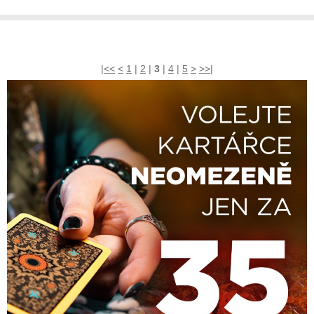
|<<
<
1
|
2
|
3
|
4
|
5
>
>>|