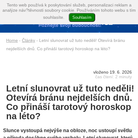
Tento web používá k poskytování služeb, personalizaci reklam a
analýze náv?těvnosti soubory cookie. Používáním tohoto webu s tím
souhlasíte.
Home
-
Články
- Letní slunovrat už tuto neděli! Otevírá bránu
nejdelších dnů. Co přináší tarotový horoskop na léto?
vloženo 19. 6. 2026
čas čtení: 2 minuty
Letní slunovrat už tuto neděli!
Otevírá bránu nejdelších dnů.
Co přináší tarotový horoskop
na léto?
Slunce vystoupá nejvýše na obloze, noc ustoupí světlu
a příroda dosáhne svého vrcholu. Letní slunovrat, který