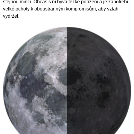
stejnou mincí. Občas s ní bývá těžké pořízení a je zapotřebí
velké ochoty k oboustranným kompromisům, aby vztah
vydržel.