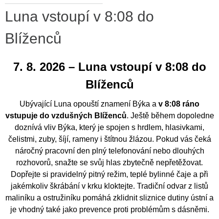
Luna vstoupí v 8:08 do
Blíženců
7. 8. 2026 – Luna vstoupí v 8:08 do
Blíženců
Ubývající Luna opouští znamení Býka a
v 8:08 ráno
vstupuje do vzdušných Blíženců
. Ještě během dopoledne
doznívá vliv Býka, který je spojen s hrdlem, hlasivkami,
čelistmi, zuby, šíjí, rameny i štítnou žlázou. Pokud vás čeká
náročný pracovní den plný telefonování nebo dlouhých
rozhovorů, snažte se svůj hlas zbytečně nepřetěžovat.
Dopřejte si pravidelný pitný režim, teplé bylinné čaje a při
jakémkoliv škrábání v krku kloktejte. Tradiční odvar z listů
maliníku a ostružiníku pomáhá zklidnit sliznice dutiny ústní a
je vhodný také jako prevence proti problémům s dásněmi.