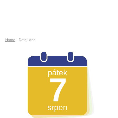
Home
- Detail dne
pátek
7
srpen