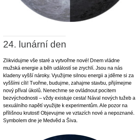
24. lunární den
Zlikvidujme vše staré a vytvořme nové! Dnem vládne
mužská energie a běh událostí se zrychlí. Jsou na nás
kladeny vyšší nároky. Využijme silnou energii a jděme si za
vyššími cíli! Tvořme, budujme, zahajme stavbu, přijímejme
nový příval úkolů. Nenechme se ovládnout pocitem
bezvýchodnosti – vždy existuje cesta! Nával nových tužeb a
sexuálního napětí využijte k experimentům. Ale pozor na
přílišnou krutost! Objevujme ve vztazích nové a nepoznané.
Symbolem dne je Medvěd a Šiva.