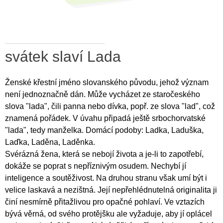
svátek slaví Lada
Ženské křestní jméno slovanského původu, jehož význam
není jednoznačně dán. Může vycházet ze staročeského
slova "lada", čili panna nebo dívka, popř. ze slova "lad", což
znamená pořádek. V úvahu připadá ještě srbochorvatské
"lada", tedy manželka. Domácí podoby: Ladka, Laduška,
Laďka, Laděna, Laděnka.
Svérázná žena, která se nebojí života a je-li to zapotřebí,
dokáže se poprat s nepříznivým osudem. Nechybí jí
inteligence a soutěživost. Na druhou stranu však umí být i
velice laskavá a nezištná. Její nepřehlédnutelná originalita ji
činí nesmírně přitažlivou pro opačné pohlaví. Ve vztazích
bývá věrná, od svého protějšku ale vyžaduje, aby jí oplácel