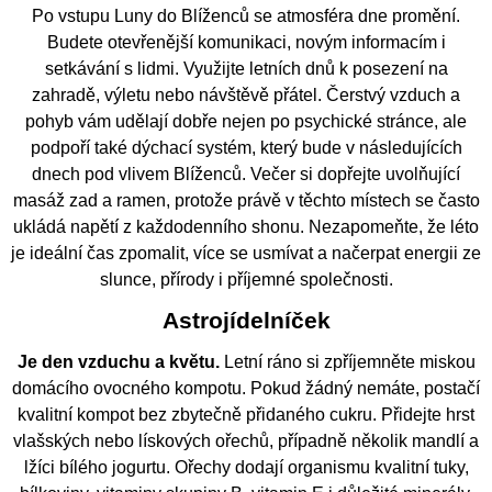
Po vstupu Luny do Blíženců se atmosféra dne promění.
Budete otevřenější komunikaci, novým informacím i
setkávání s lidmi. Využijte letních dnů k posezení na
zahradě, výletu nebo návštěvě přátel. Čerstvý vzduch a
pohyb vám udělají dobře nejen po psychické stránce, ale
podpoří také dýchací systém, který bude v následujících
dnech pod vlivem Blíženců. Večer si dopřejte uvolňující
masáž zad a ramen, protože právě v těchto místech se často
ukládá napětí z každodenního shonu. Nezapomeňte, že léto
je ideální čas zpomalit, více se usmívat a načerpat energii ze
slunce, přírody i příjemné společnosti.
Astrojídelníček
Je den vzduchu a květu.
Letní ráno si zpříjemněte miskou
domácího ovocného kompotu. Pokud žádný nemáte, postačí
kvalitní kompot bez zbytečně přidaného cukru. Přidejte hrst
vlašských nebo lískových ořechů, případně několik mandlí a
lžíci bílého jogurtu. Ořechy dodají organismu kvalitní tuky,