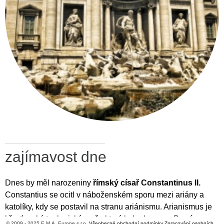
zajímavost dne
Dnes by měl narozeniny
římský císař Constantinus II.
Constantius se ocitl v náboženském sporu mezi ariány a
katolíky, kdy se postavil na stranu ariánismu. Arianismus je
křesťanský teologický směr, který byl odsouzen Prvním
© 2009 - 2025 E.M.A. Europe s.r.o.
Všeobecné obchodní podmínky
Zpracování osobních