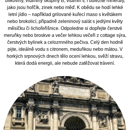
bílkoviny, vitaminy skupiny B, vitamin E i důležité minerály,
jako jsou hořčík, zinek nebo měď. K obědu se hodí lehké
letní jídlo – například grilované kuřecí maso s květákem
nebo brokolicí, případně zeleninový salát s jedlými květy
měsíčku či lichořeřišnice. Odpoledne si dopřejte čerstvé
meruňky nebo broskve a večer lehkou večeři z cottage sýra,
čerstvých bylinek a celozrnného pečiva. Celý den hodně
pijte, ideálně vodu s citronem, meduňkou nebo mátou. V
horkých srpnových dnech tělo ocení lehkou, svěží stravu,
která dodá energii, ale nebude zatěžovat trávení.