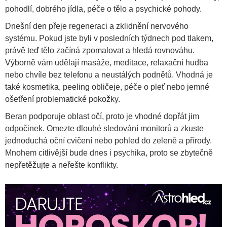
pohodlí, dobrého jídla, péče o tělo a psychické pohody.
Dnešní den přeje regeneraci a zklidnění nervového
systému. Pokud jste byli v posledních týdnech pod tlakem,
právě teď tělo začíná zpomalovat a hledá rovnováhu.
Výborně vám udělají masáže, meditace, relaxační hudba
nebo chvíle bez telefonu a neustálých podnětů. Vhodná je
také kosmetika, peeling obličeje, péče o pleť nebo jemné
ošetření problematické pokožky.
Beran podporuje oblast očí, proto je vhodné dopřát jim
odpočinek. Omezte dlouhé sledování monitorů a zkuste
jednoduchá oční cvičení nebo pohled do zeleně a přírody.
Mnohem citlivější bude dnes i psychika, proto se zbytečně
nepřetěžujte a neřešte konflikty.