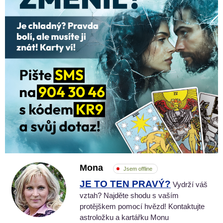
Mona
Jsem offline
JE TO TEN PRAVÝ?
Vydrží váš
vztah? Najděte shodu s vaším
protějškem pomocí hvězd! Kontaktujte
astroložku a kartářku Monu