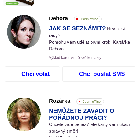
Debora
Jsem offline
JAK SE SEZNÁMIT?
Nevíte si
rady?
Pomohu vám udělat první krok! Kartářka
Debora
Výklad karet, Andělské kontakty
Chci volat
Chci poslat SMS
Rozárka
Jsem offline
NEMŮŽETE ZAVADIT O
POŘÁDNOU PRÁCI?
Chcete více peněz? Mé karty vám ukáží
správný směr!