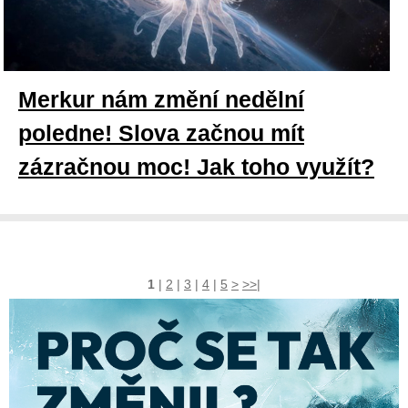
Merkur nám změní nedělní
poledne! Slova začnou mít
zázračnou moc! Jak toho využít?
1
|
2
|
3
|
4
|
5
>
>>|