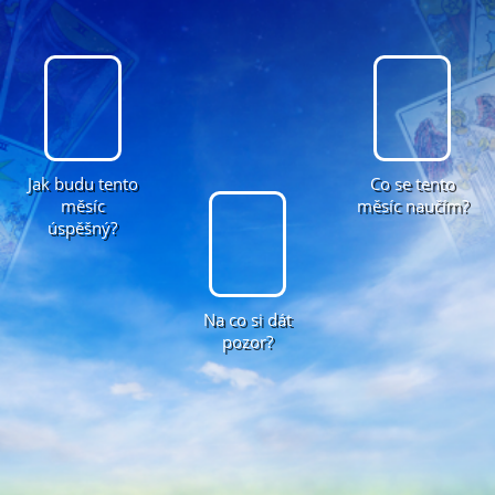
Jak budu tento
Co se tento
měsíc
měsíc naučím?
úspěšný?
Na co si dát
pozor?